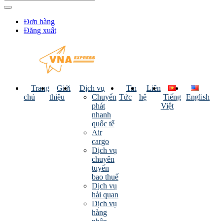
Đơn hàng
Đăng xuất
Trang
Giới
Dịch vụ
Tin
Liên
chủ
thiệu
Chuyển
Tức
hệ
Tiếng
English
phát
Việt
nhanh
quốc tế
Air
cargo
Dịch vụ
chuyên
tuyến
bao thuế
Dịch vụ
hải quan
Dịch vụ
hàng