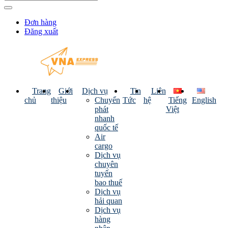
Đơn hàng
Đăng xuất
Trang
Giới
Dịch vụ
Tin
Liên
chủ
thiệu
Chuyển
Tức
hệ
Tiếng
English
phát
Việt
nhanh
quốc tế
Air
cargo
Dịch vụ
chuyên
tuyến
bao thuế
Dịch vụ
hải quan
Dịch vụ
hàng